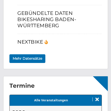
GEBÜNDELTE DATEN
BIKESHARING BADEN-
WÜRTTEMBERG
NEXTBIKE
Mehr Datensätze
Termine
August 2026
Alle Veranstaltungen
MO
DI
MI
DO
FR
SA
SO