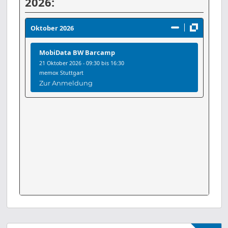
2026:
27
28
29
30
31
1
2
Juli
Oktober 2026
3
4
5
6
7
8
9
MobiData BW Barcamp
21
Oktober 2026 - 09:30 bis 16:30
10
11
12
13
14
15
16
memox Stuttgart
Zur Anmeldung
17
18
19
20
21
22
23
24
25
26
27
28
29
30
31
1
2
3
4
5
6
September