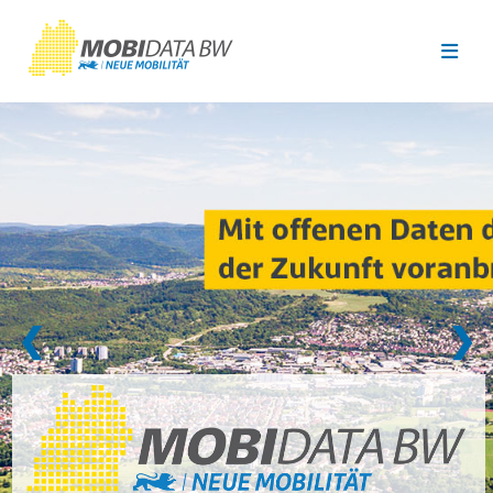
Überspringen zum Hauptinhalt
❮
❯