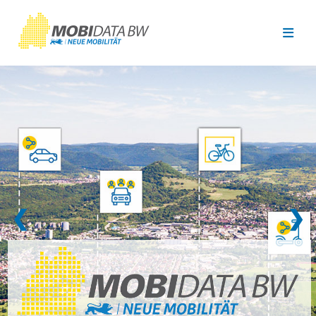
Überspringen zum Hauptinhalt
❮
❯