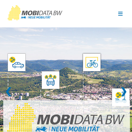
Überspringen zum Hauptinhalt
❮
❯