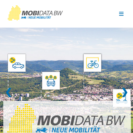
Überspringen zum Hauptinhalt
❮
❯