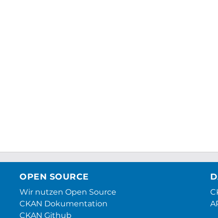
OPEN SOURCE
D
Wir nutzen Open Source
CK
CKAN Dokumentation
A
CKAN Github