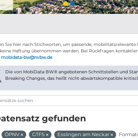
n Sie hier nach Stichworten, um passende, mobilitätsrelevante 
keine Haftung übernommen werden. Bei Rückfragen kontaktier
r
mobidata-bw@nvbw.de
.
Die von MobiData BW® angebotenen Schnittstellen und Stand
⚠
Breaking Changes, das heißt nicht-abwärtskompatible kritis
Datensatz gefunden
:
ÖPNV
GTFS
Esslingen am Neckar
Format