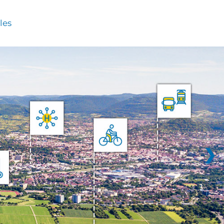
les
❯