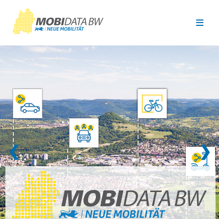
Überspringen zum Hauptinhalt
❮
❯