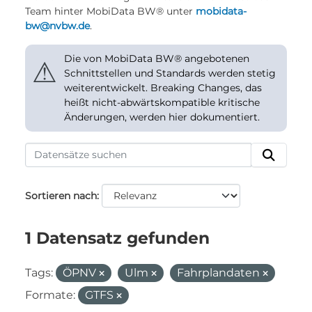
Team hinter MobiData BW® unter
mobidata-
bw@nvbw.de
.
Die von MobiData BW® angebotenen
⚠
Schnittstellen und Standards werden stetig
weiterentwickelt. Breaking Changes, das
heißt nicht-abwärtskompatible kritische
Änderungen, werden hier dokumentiert.
Sortieren nach
1 Datensatz gefunden
Tags:
ÖPNV
Ulm
Fahrplandaten
Formate:
GTFS