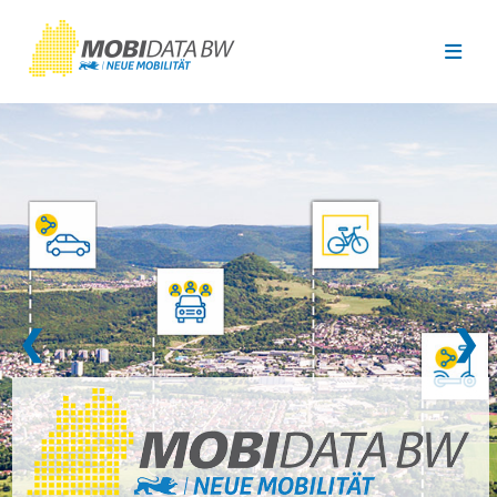
Überspringen zum Hauptinhalt
❮
❯