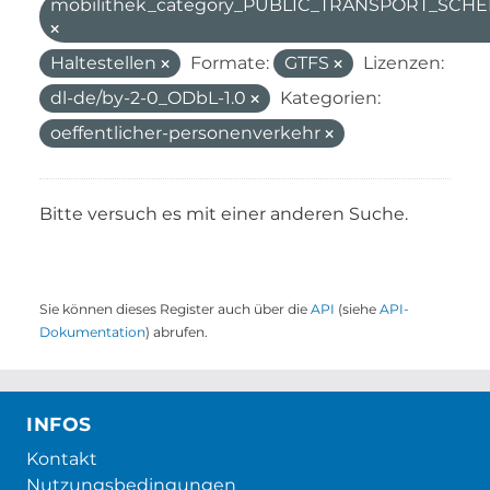
mobilithek_category_PUBLIC_TRANSPORT_SC
Haltestellen
Formate:
GTFS
Lizenzen:
dl-de/by-2-0_ODbL-1.0
Kategorien:
oeffentlicher-personenverkehr
Bitte versuch es mit einer anderen Suche.
Sie können dieses Register auch über die
API
(siehe
API-
Dokumentation
) abrufen.
INFOS
Kontakt
Nutzungsbedingungen