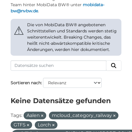
Team hinter MobiData BW® unter
mobidata-
bw@nvbw.de
.
Die von MobiData BW® angebotenen
⚠
Schnittstellen und Standards werden stetig
weiterentwickelt. Breaking Changes, das
heißt nicht-abwärtskompatible kritische
Änderungen, werden hier dokumentiert.
Sortieren nach
Keine Datensätze gefunden
Tags:
Aalen
mcloud_category_railway
GTFS
Lorch