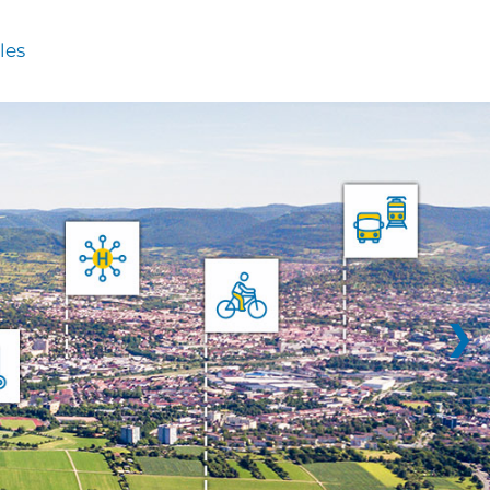
les
❯