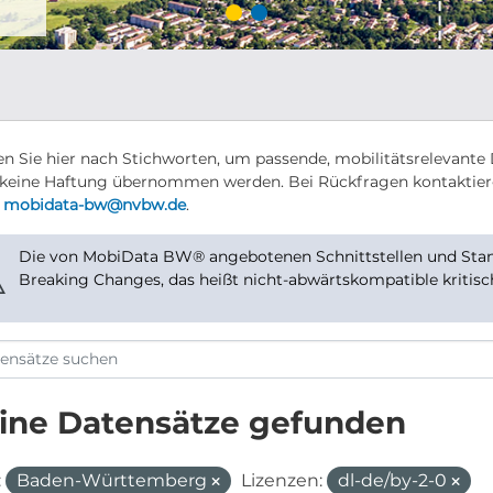
n Sie hier nach Stichworten, um passende, mobilitätsrelevante 
keine Haftung übernommen werden. Bei Rückfragen kontaktier
r
mobidata-bw@nvbw.de
.
Die von MobiData BW® angebotenen Schnittstellen und Stand
⚠
Breaking Changes, das heißt nicht-abwärtskompatible kritis
ine Datensätze gefunden
:
Baden-Württemberg
Lizenzen:
dl-de/by-2-0