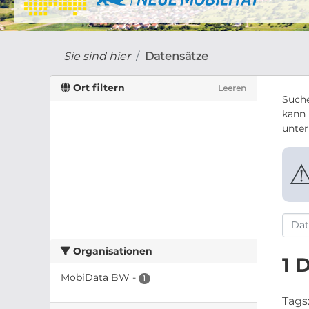
Sie sind hier
Datensätze
Ort filtern
Leeren
Suche
kann 
unte
Organisationen
1 
MobiData BW
-
1
Tags