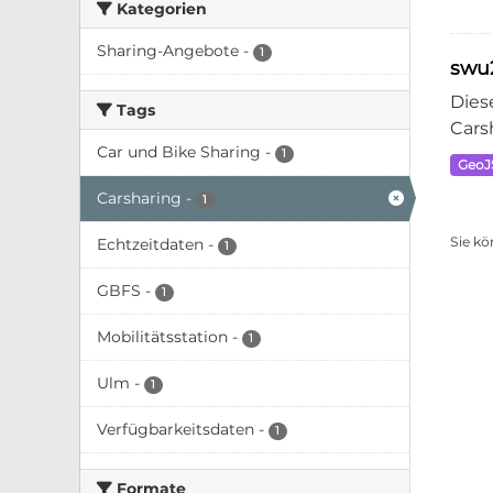
Kategorien
Sharing-Angebote
-
1
swu
Dies
Tags
Cars
Car und Bike Sharing
-
1
Geo
Carsharing
-
1
Sie kö
Echtzeitdaten
-
1
GBFS
-
1
Mobilitätsstation
-
1
Ulm
-
1
Verfügbarkeitsdaten
-
1
Formate