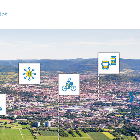
les
❯