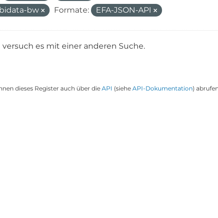
bidata-bw
Formate:
EFA-JSON-API
e versuch es mit einer anderen Suche.
nnen dieses Register auch über die
API
(siehe
API-Dokumentation
) abrufen