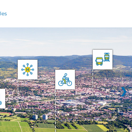
les
❯