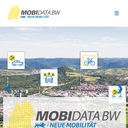
Überspringen zum Hauptinhalt
❮
❯