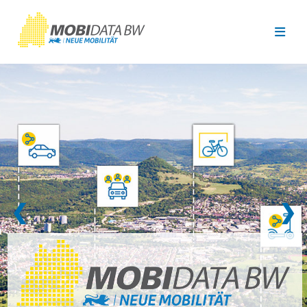
Überspringen zum Hauptinhalt
❮
❯