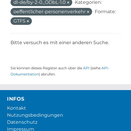
dl-de/by-2-0_ODbL-1.0
Kategorien:
oeffentlicher-personenverkehr
Formate:
GTFS
Bitte versuch es mit einer anderen Suche.
Sie können dieses Register auch über die
API
(siehe
API-
Dokumentation
) abrufen.
INFOS
Kontakt
Nutzungsbedingungen
Datenschutz
Impressum