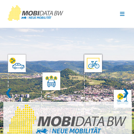
Überspringen zum Hauptinhalt
❮
❯