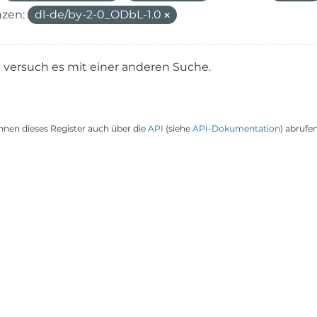
nzen:
dl-de/by-2-0_ODbL-1.0
e versuch es mit einer anderen Suche.
nnen dieses Register auch über die
API
(siehe
API-Dokumentation
) abrufen