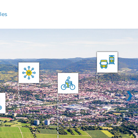
les
❯