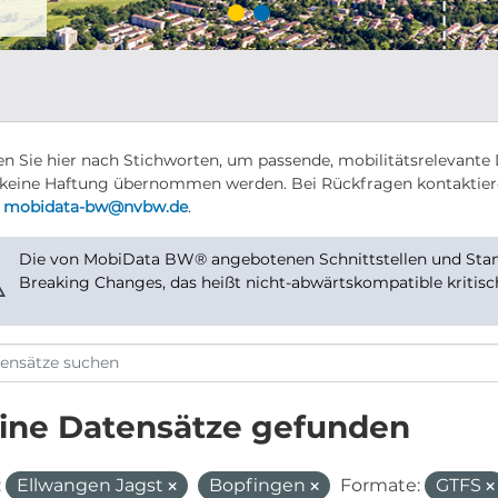
n Sie hier nach Stichworten, um passende, mobilitätsrelevante 
keine Haftung übernommen werden. Bei Rückfragen kontaktier
r
mobidata-bw@nvbw.de
.
Die von MobiData BW® angebotenen Schnittstellen und Stand
⚠
Breaking Changes, das heißt nicht-abwärtskompatible kritis
ine Datensätze gefunden
:
Ellwangen Jagst
Bopfingen
Formate:
GTFS