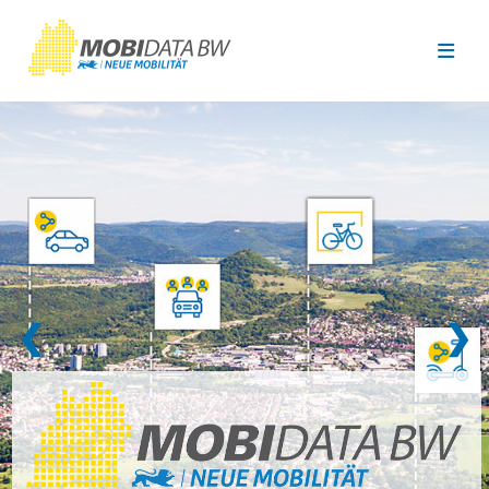
Überspringen zum Hauptinhalt
❮
❯