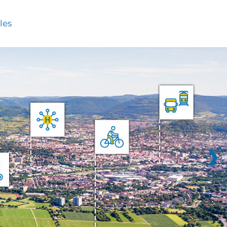
les
❯