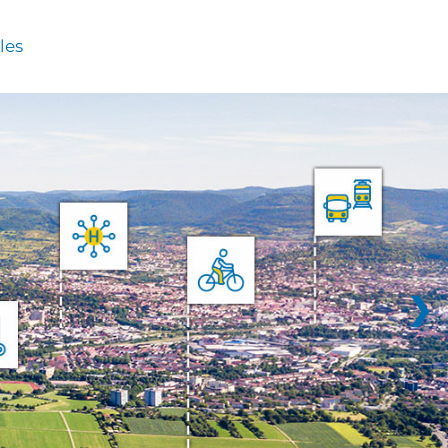
les
❯