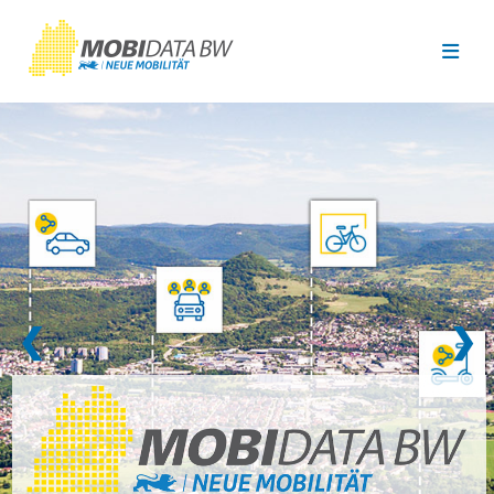
Überspringen zum Hauptinhalt
❮
❯