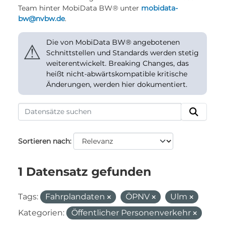
Team hinter MobiData BW® unter
mobidata-
bw@nvbw.de
.
Die von MobiData BW® angebotenen
⚠
Schnittstellen und Standards werden stetig
weiterentwickelt. Breaking Changes, das
heißt nicht-abwärtskompatible kritische
Änderungen, werden hier dokumentiert.
Sortieren nach
1 Datensatz gefunden
Tags:
Fahrplandaten
ÖPNV
Ulm
Kategorien:
Öffentlicher Personenverkehr