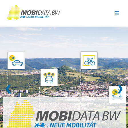
Überspringen zum Hauptinhalt
❮
❯