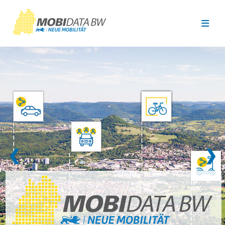
Überspringen zum Hauptinhalt
❮
❯