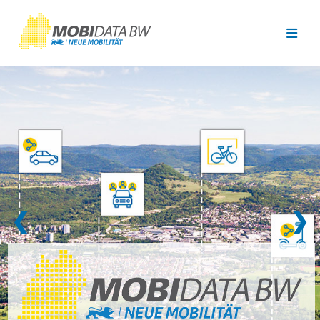
Überspringen zum Hauptinhalt
❮
❯