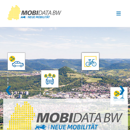
Überspringen zum Hauptinhalt
❮
❯