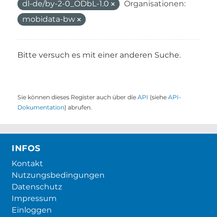
dl-de/by-2-0_ODbL-1.0
Organisationen:
mobidata-bw
Bitte versuch es mit einer anderen Suche.
Sie können dieses Register auch über die
API
(siehe
API-
Dokumentation
) abrufen.
INFOS
Kontakt
Nutzungsbedingungen
Datenschutz
Impressum
Einloggen