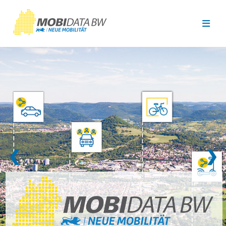
Überspringen zum Hauptinhalt
❮
❯