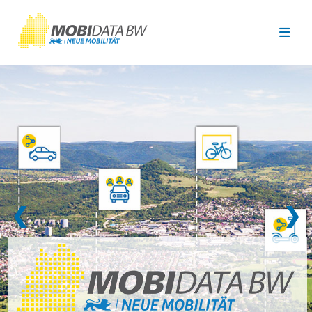
Überspringen zum Hauptinhalt
❮
❯