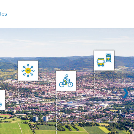
les
❯