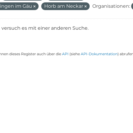
ingen im Gäu
Horb am Neckar
Organisationen:
e versuch es mit einer anderen Suche.
nnen dieses Register auch über die
API
(siehe
API-Dokumentation
) abrufen