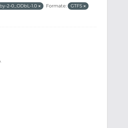
/by-2-0_ODbL-1.0
Formate:
GTFS
.