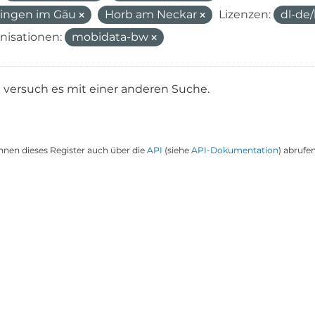
ingen im Gäu
Horb am Neckar
Lizenzen:
dl-de
nisationen:
mobidata-bw
e versuch es mit einer anderen Suche.
nnen dieses Register auch über die
API
(siehe
API-Dokumentation
) abrufen