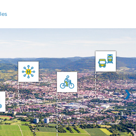
les
❯