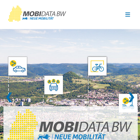
Überspringen zum Hauptinhalt
❮
❯