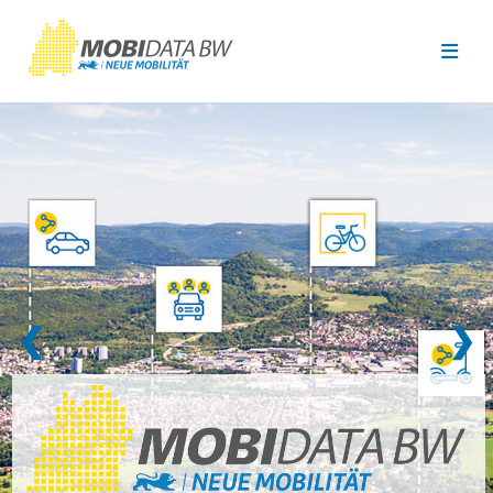
Überspringen zum Hauptinhalt
❮
❯