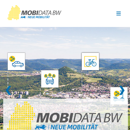
Überspringen zum Hauptinhalt
❮
❯