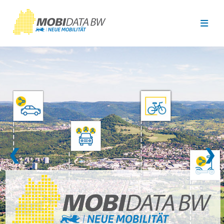
Überspringen zum Hauptinhalt
❮
❯