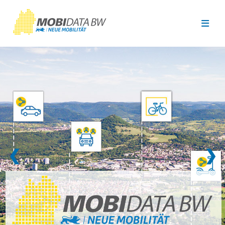
Überspringen zum Hauptinhalt
❮
❯