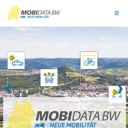
Überspringen zum Hauptinhalt
❮
❯