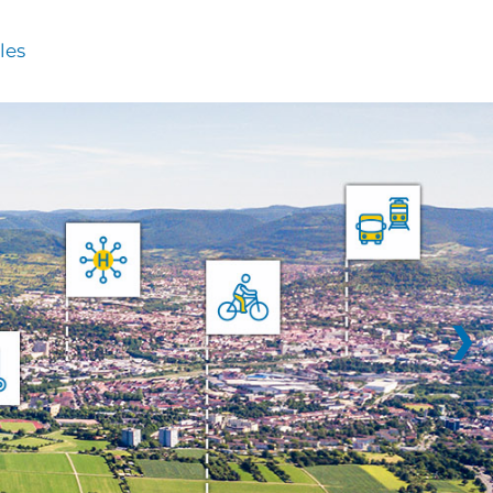
les
❯