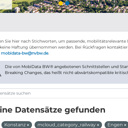
n Sie hier nach Stichworten, um passende, mobilitätsrelevante 
keine Haftung übernommen werden. Bei Rückfragen kontaktier
r
mobidata-bw@nvbw.de
.
Die von MobiData BW® angebotenen Schnittstellen und Stand
⚠
Breaking Changes, das heißt nicht-abwärtskompatible kritis
ine Datensätze gefunden
:
Konstanz
mcloud_category_railway
Engen