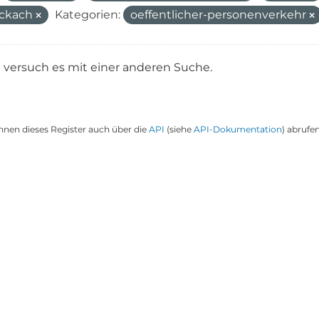
ockach
Kategorien:
oeffentlicher-personenverkehr
e versuch es mit einer anderen Suche.
nnen dieses Register auch über die
API
(siehe
API-Dokumentation
) abrufen