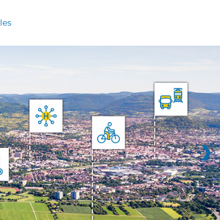
les
❯