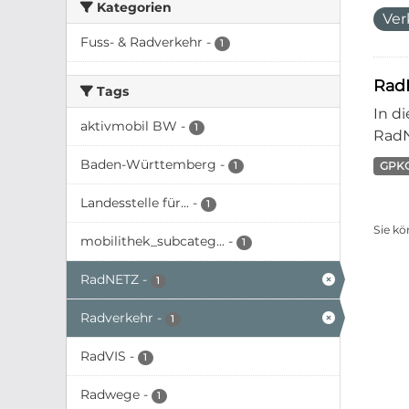
Kategorien
Ver
Fuss- & Radverkehr
-
1
Rad
Tags
In d
aktivmobil BW
-
1
RadN
Baden-Württemberg
-
GPK
1
Landesstelle für...
-
1
Sie kö
mobilithek_subcateg...
-
1
RadNETZ
-
1
Radverkehr
-
1
RadVIS
-
1
Radwege
-
1