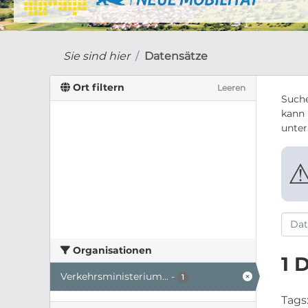
Sie sind hier
Datensätze
Ort filtern
Leeren
Suche
kann 
unte
Organisationen
1 
Verkehrsministerium...
-
1
Tags