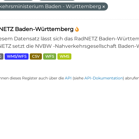
kehrsministerium Baden - Württemberg
NETZ Baden-Württemberg
iesem Datensatz lässt sich das RadNETZ Baden-Württem
ETZ setzt die NVBW -Nahverkehrsgesellschaft Baden-W
G
WMS/WFS
CSV
WFS
WMS
nnen dieses Register auch über die
API
(siehe
API-Dokumentation
) abrufen