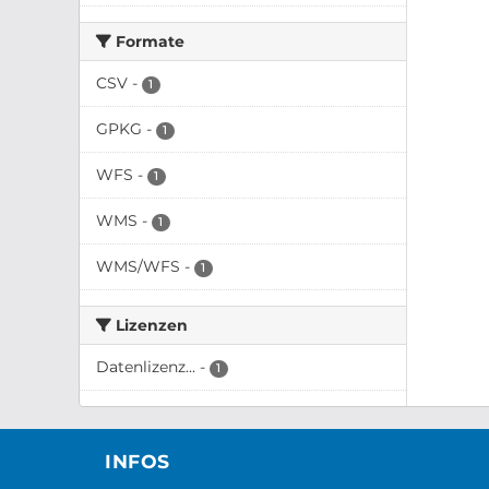
Formate
CSV
-
1
GPKG
-
1
WFS
-
1
WMS
-
1
WMS/WFS
-
1
Lizenzen
Datenlizenz...
-
1
INFOS