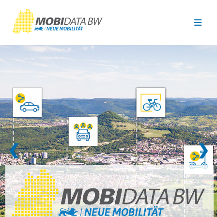
Überspringen zum Hauptinhalt
❮
❯