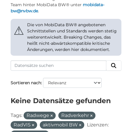
Team hinter MobiData BW® unter
mobidata-
bw@nvbw.de
.
Die von MobiData BW® angebotenen
⚠
Schnittstellen und Standards werden stetig
weiterentwickelt. Breaking Changes, das
heißt nicht-abwärtskompatible kritische
Änderungen, werden hier dokumentiert.
Sortieren nach
Keine Datensätze gefunden
Tags:
Radwege
Radverkehr
RadVIS
aktivmobil BW
Lizenzen: