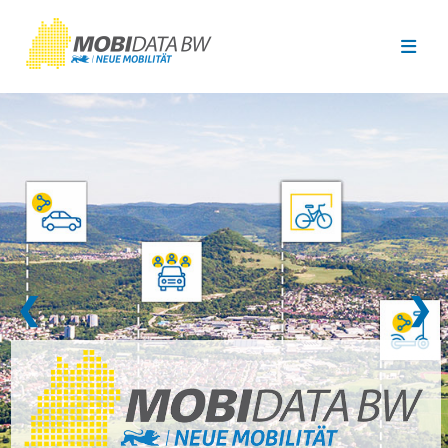
Überspringen zum Hauptinhalt
❮
❯