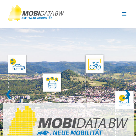
Überspringen zum Hauptinhalt
❮
❯