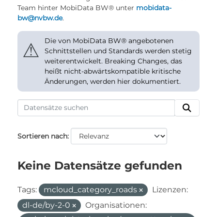
Team hinter MobiData BW® unter
mobidata-
bw@nvbw.de
.
Die von MobiData BW® angebotenen
⚠
Schnittstellen und Standards werden stetig
weiterentwickelt. Breaking Changes, das
heißt nicht-abwärtskompatible kritische
Änderungen, werden hier dokumentiert.
Sortieren nach
Keine Datensätze gefunden
Tags:
mcloud_category_roads
Lizenzen:
dl-de/by-2-0
Organisationen: