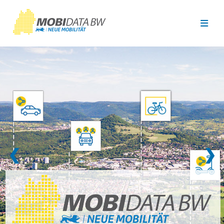
Überspringen zum Hauptinhalt
❮
❯