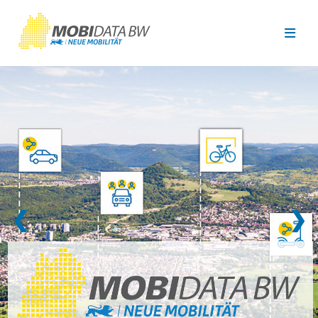
Überspringen zum Hauptinhalt
❮
❯