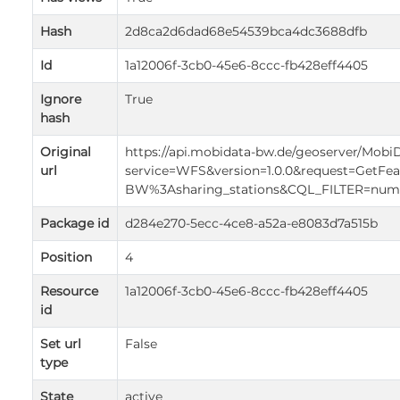
Hash
2d8ca2d6dad68e54539bca4dc3688dfb
Id
1a12006f-3cb0-45e6-8ccc-fb428eff4405
Ignore
True
hash
Original
https://api.mobidata-bw.de/geoserver/Mob
url
service=WFS&version=1.0.0&request=GetF
BW%3Asharing_stations&CQL_FILTER=num_
Package id
d284e270-5ecc-4ce8-a52a-e8083d7a515b
Position
4
Resource
1a12006f-3cb0-45e6-8ccc-fb428eff4405
id
Set url
False
type
State
active