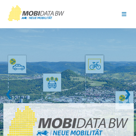
Überspringen zum Hauptinhalt
❮
❯