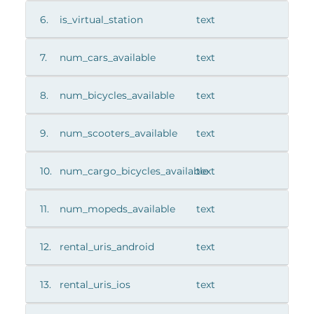
6.
is_virtual_station
text
7.
num_cars_available
text
8.
num_bicycles_available
text
9.
num_scooters_available
text
10.
num_cargo_bicycles_available
text
11.
num_mopeds_available
text
12.
rental_uris_android
text
13.
rental_uris_ios
text