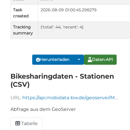
Task
2026-08-09 01:00:45.298279
created
Tracking
{'total': 44, 'recent': 4}
summary
Herunterladen
Daten-API
Bikesharingdaten - Stationen
(CSV)
URL:
https://api.mobidata-bw.de/geoserver/MobiData-BW/ows?service=WFS&version=1.0.0&request=GetFeature&typeName=MobiData-BW%3Asharing_stations&CQL_FILTER=num_bicycles_available>=0&maxFeatures=20000&outputFormat=csv
Abfrage aus dem GeoServer
Tabelle