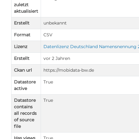
zuletzt
aktualisiert
Erstellt
unbekannt
Format
CSV
Lizenz
Datenlizenz Deutschland Namensnennung 
Erstellt
vor 2 Jahren
Ckan url
https://mobidata-bw.de
Datastore
True
active
Datastore
True
contains
all records
of source
file
Has views
True