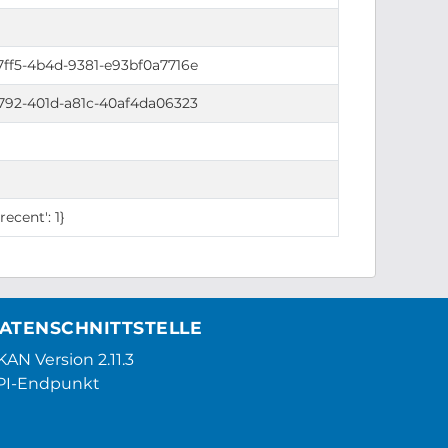
ff5-4b4d-9381-e93bf0a7716e
792-401d-a81c-40af4da06323
'recent': 1}
ATENSCHNITTSTELLE
AN Version 2.11.3
PI-Endpunkt