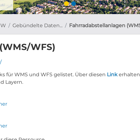
BW
Gebündelte Daten...
Fahrradabstellanlagen (WM
n (WMS/WFS)
/
nks für WMS und WFS gelistet. Über diesen
Link
erhalten
d Layern.
her
her
ür diese Ressource