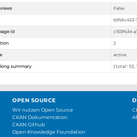
 views
False
b956c453-7
kage id
c150f434-a
tion
2
e
active
cking summary
{'total': 53, 
OPEN SOURCE
D
Wir nutzen Open Source
CK
CKAN Dokumentation
A
CKAN Github
Open Knowledge Foundation