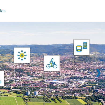
les
❯