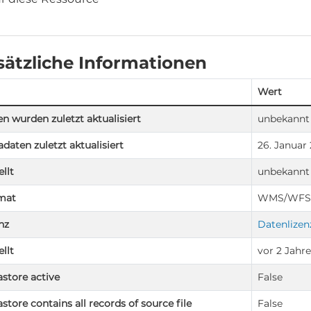
sätzliche Informationen
Wert
n wurden zuletzt aktualisiert
unbekannt
daten zuletzt aktualisiert
26. Januar
ellt
unbekannt
mat
WMS/WFS
nz
Datenlize
ellt
vor 2 Jahr
store active
False
store contains all records of source file
False