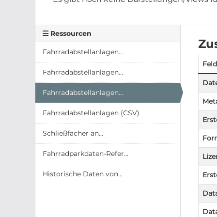
Ressourcen
Zu
Fahrradabstellanlagen...
Feld
Fahrradabstellanlagen...
Date
Fahrradabstellanlagen...
Meta
Fahrradabstellanlagen (CSV)
Erst
Schließfächer an...
For
Fahrradparkdaten-Refer...
Lize
Historische Daten von...
Erst
Data
Data