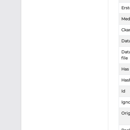
Erst
Med
Ckan
Data
Data
file
Has
Has
Id
Igno
Orig