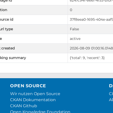
kage id
e247c94f-e66f-4f53-bfbf
tion
0
urce id
37f8eea0-1695-404e-aaf
url type
False
e
active
 created
2026-08-09 01:00:16.014
cking summary
{'total': 9, 'recent': 3}
OPEN SOURCE
D
Wir nutzen Open Source
CK
CKAN Dokumentation
A
CKAN Github
Open Knowledge Foundation