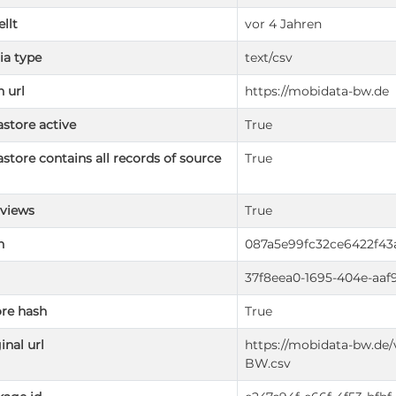
ellt
vor 4 Jahren
ia type
text/csv
 url
https://mobidata-bw.de
store active
True
store contains all records of source
True
 views
True
h
087a5e99fc32ce6422f43
37f8eea0-1695-404e-aaf
re hash
True
inal url
https://mobidata-bw.de
BW.csv