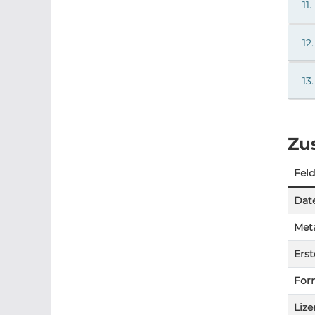
11.
12.
13.
Zu
Feld
Date
Meta
Erst
For
Lize