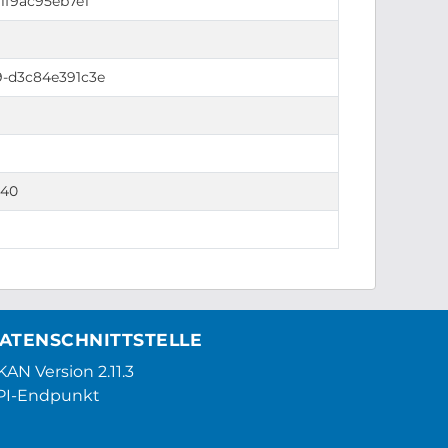
-1f9ac95eb7e1
9-d3c84e391c3e
840
ATENSCHNITTSTELLE
AN Version 2.11.3
PI-Endpunkt