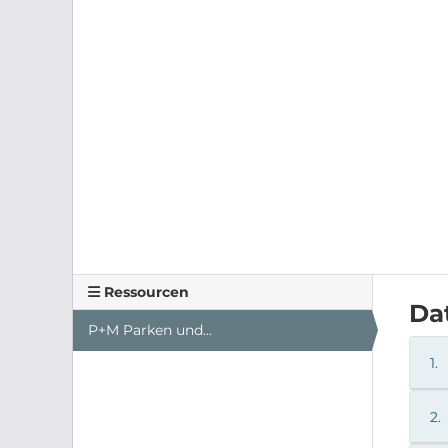
Ressourcen
Da
P+M Parken und...
1.
2.