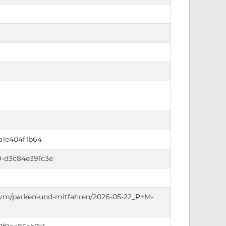
a1e404f1b64
9-d3c84e391c3e
/vm/parken-und-mitfahren/2026-05-22_P+M-