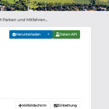
 Parken und Mitfahren...
Herunterladen
Daten-API
Vollbildschirm
Einbettung