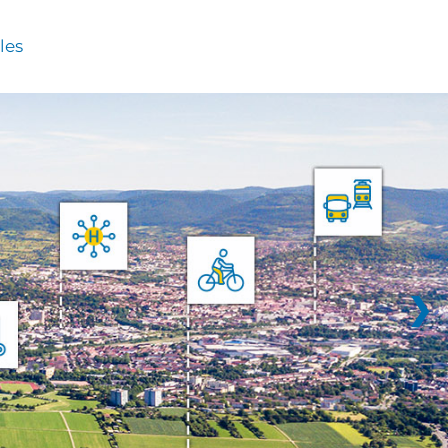
les
❯