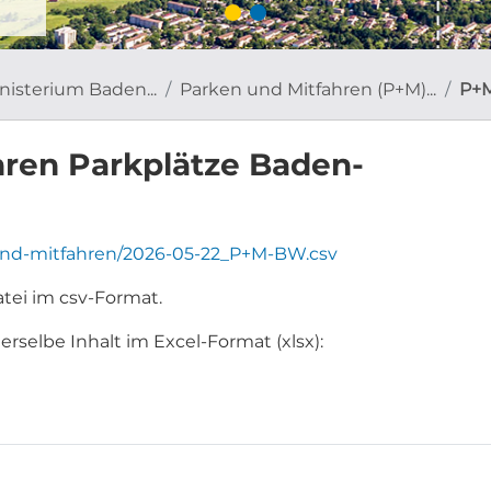
isterium Baden...
Parken und Mitfahren (P+M)...
P+M
ren Parkplätze Baden-
und-mitfahren/2026-05-22_P+M-BW.csv
tei im csv-Format.
rselbe Inhalt im Excel-Format (xlsx):