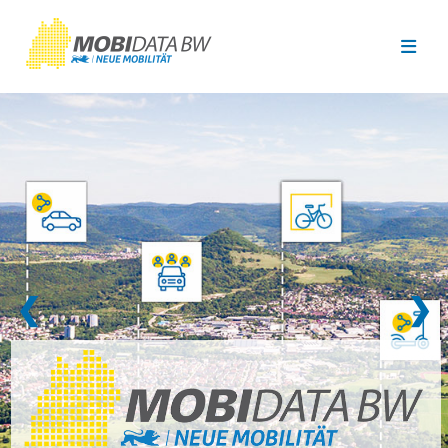
Überspringen zum Hauptinhalt
❮
❯