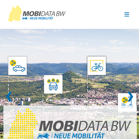
Überspringen zum Hauptinhalt
❮
❯