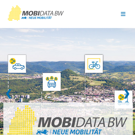
Überspringen zum Hauptinhalt
❮
❯