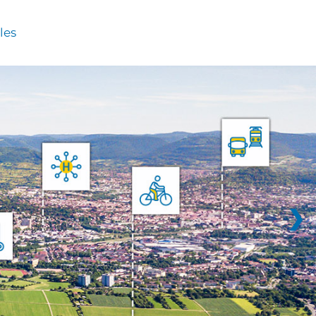
les
❯