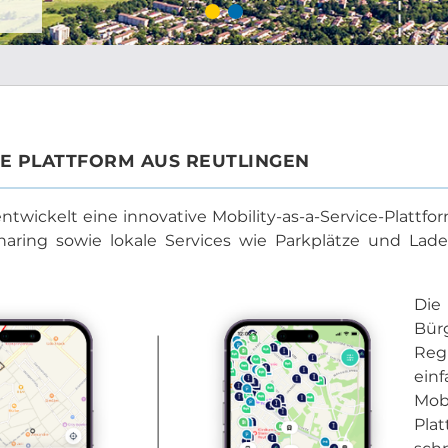
CE PLATTFORM AUS REUTLINGEN
wickelt eine innovative Mobility-as-a-Service-Plattform,
haring sowie lokale Services wie Parkplätze und Lades
Die
Bürg
Regi
ein
Mob
Plat