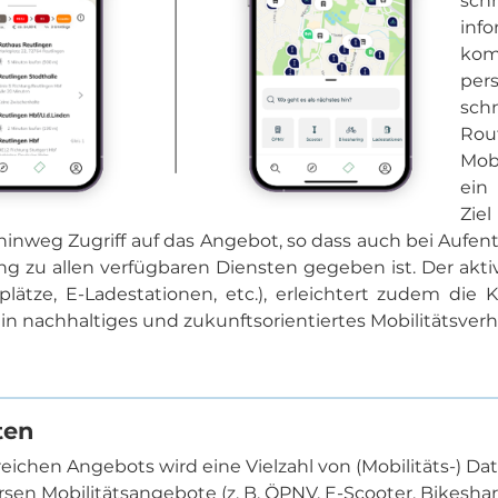
sch
inf
kom
per
sc
Rou
Mob
ein
Zie
inweg Zugriff auf das Angebot, so dass auch bei Aufent
ang zu allen verfügbaren Diensten gegeben ist. Der akt
kplätze, E-Ladestationen, etc.), erleichtert zudem di
 nachhaltiges und zukunftsorientiertes Mobilitätsverh
ten
ichen Angebots wird eine Vielzahl von (Mobilitäts-) Dat
en Mobilitätsangebote (z. B. ÖPNV, E-Scooter, Bikeshari