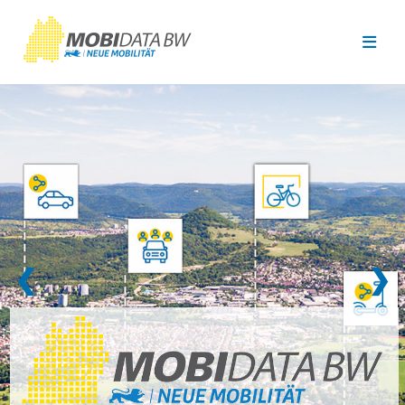
Überspringen zum Hauptinhalt
❮
❯