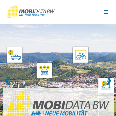
Überspringen zum Hauptinhalt
❮
❯