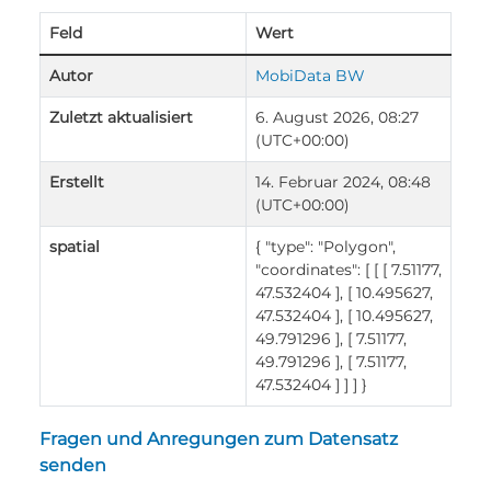
Feld
Wert
Autor
MobiData BW
Zuletzt aktualisiert
6. August 2026, 08:27
(UTC+00:00)
Erstellt
14. Februar 2024, 08:48
(UTC+00:00)
spatial
{ "type": "Polygon",
"coordinates": [ [ [ 7.51177,
47.532404 ], [ 10.495627,
47.532404 ], [ 10.495627,
49.791296 ], [ 7.51177,
49.791296 ], [ 7.51177,
47.532404 ] ] ] }
Fragen und Anregungen zum Datensatz
senden