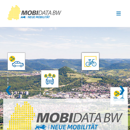
Überspringen zum Hauptinhalt
❮
❯