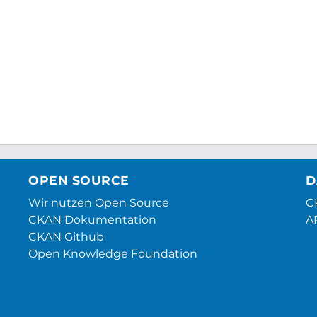
OPEN SOURCE
D
Wir nutzen Open Source
CK
CKAN Dokumentation
A
CKAN Github
Open Knowledge Foundation