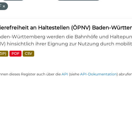
F
ierefreiheit an Haltestellen (ÖPNV) Baden-Württ
aden-Württemberg werden die Bahnhöfe und Haltepunkt
V) hinsichtlich ihrer Eignung zur Nutzung durch mobili
ZIP)
PDF
CSV
nnen dieses Register auch über die
API
(siehe
API-Dokumentation
) abrufen