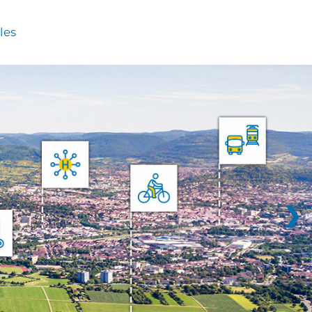
les
❯