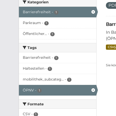
Kategorien
PD
Barrierefreiheit
-
1
Parkraum
-
1
Barr
In B
Öffentlicher...
-
1
(ÖPN
CSV(
Tags
Barrierefreiheit
-
1
Sie kö
Haltestellen
-
1
mobilithek_subcateg...
-
1
ÖPNV
-
1
Formate
CSV
-
1